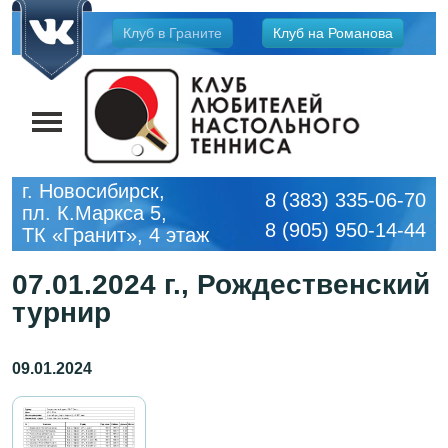
Jump
Клуб в Граните
Клуб на Романова
to
navigation
г. Новосибирск,
8 (383) 335-06-70
пл. К.Маркса 5,
8 (905) 950-14-44
ТК «Гранит», 4 этаж
07.01.2024 г., Рождественский
турнир