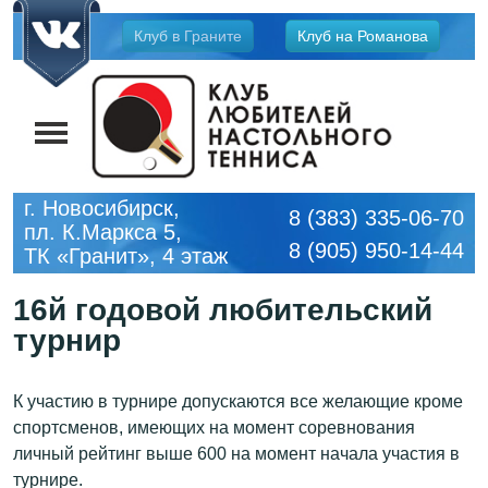
Jump
Клуб в Граните
Клуб на Романова
to
navigation
г. Новосибирск,
8 (383) 335-06-70
пл. К.Маркса 5,
8 (905) 950-14-44
ТК «Гранит», 4 этаж
16й годовой любительский
турнир
К участию в турнире допускаются все желающие кроме
спортсменов, имеющих на момент соревнования
личный рейтинг выше 600 на момент начала участия в
турнире.