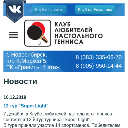
Jump
Клуб в Граните
Клуб на Романова
to
navigation
г. Новосибирск,
8 (383) 335-06-70
пл. К.Маркса 5,
8 (905) 950-14-44
ТК «Гранит», 4 этаж
Новости
10.12.2019
12 тур "Super Light"
7 декабря в Клубе любителей настольного тенниса
состоялся 12-й тур турнира "Super Light".
В туре приняли участие 14 спортсменов. Победителем