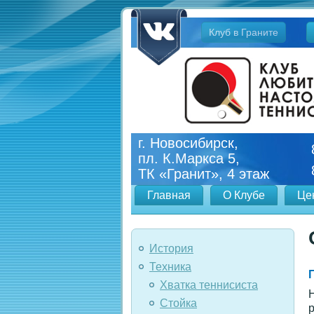
Jump
Клуб в Граните
to
navigation
г. Новосибирск,
пл. К.Маркса 5,
ТК «Гранит», 4 этаж
Главная
О Клубе
Це
История
Техника
Хватка теннисиста
Н
Стойка
р