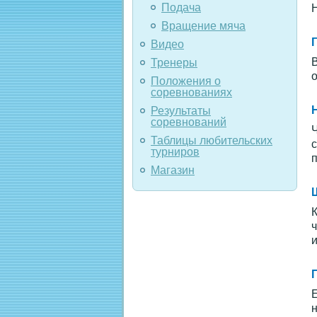
Подача
Н
Вращение мяча
Видео
В
Тренеры
о
Положения о
соревнованиях
Результаты
соревнований
Ч
Таблицы любительских
с
турниров
п
Магазин
К
ч
и
Е
н