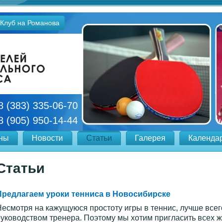
Клуб на Романова
8 (383) 335-06-70
8 (905) 950-14-44
ны
Новости
Статьи
Галерея
Календа
Статьи
Предлагаем уроки тенниса в Новосибирске
есмотря на кажущуюся простоту игры в теннис, лучше всег
уководством тренера. Поэтому мы хотим пригласить всех 