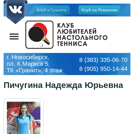
Jump
Клуб в Граните
Клуб на Романова
to
navigation
г. Новосибирск,
8 (383) 335-06-70
пл. К.Маркса 5,
8 (905) 950-14-44
ТК «Гранит», 4 этаж
Пичугина Надежда Юрьевна