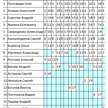
1
Полтавцев Олег
4
17
4
17
1
20
2
19
3
18
1
20
3
18
4
1
2
Аникин Анатолий
1
20
3
18
2
19
3
18
6
15
4
17
1
20
3
1
3
Сиротин Андрей
2
19
6
15
3
18
6
15
4
17
3
18
5
16
2
1
4
Яшкина Екатерина
8
13
5
16
5
16
5
16
2
19
5
16
7
14
1
2
5
Свириденко Александр
3
18
1
20
4
17
9
12
5
16
6
15
2
19
6
Камалетдинов Сергей
6
15
8
13
8
13
8
13
7
14
7
14
8
13
6
1
7
Борисов Илья
7
14
9
12
6
15
7
14
8
13
8
13
6
15
5
1
8
Юрченко Александр
7
14
7
14
9
12
9
12
9
12
7
1
9
Рогозин Алексей
9
12
12
9
10
11
10
11
10
Вагнер Андрей
2
19
1
20
1
20
11
10
11
Асташов Сергей
5
16
12
Нечкасов Сергей
2
19
13
Богачев Виктор
4
17
14
Плотников Вадим
4
17
15
Тащеев Андрей