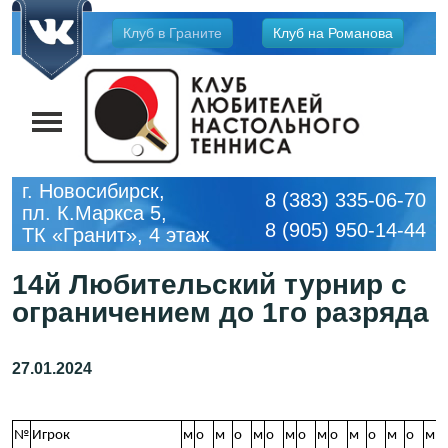
Jump
Клуб в Граните
Клуб на Романова
to
navigation
г. Новосибирск,
8 (383) 335-06-70
пл. К.Маркса 5,
8 (905) 950-14-44
ТК «Гранит», 4 этаж
14й Любительский турнир с
ограничением до 1го разряда
№
Игрок
м
о
м
о
м
о
м
о
м
о
м
о
м
о
м
о