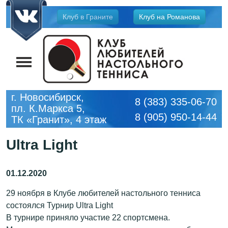
Jump
Клуб в Граните
Клуб на Романова
to
navigation
г. Новосибирск,
8 (383) 335-06-70
пл. К.Маркса 5,
8 (905) 950-14-44
ТК «Гранит», 4 этаж
Ultra Light
29 ноября в Клубе любителей настольного тенниса
состоялся Турнир Ultra Light
В турнире приняло участие 22 спортсмена.