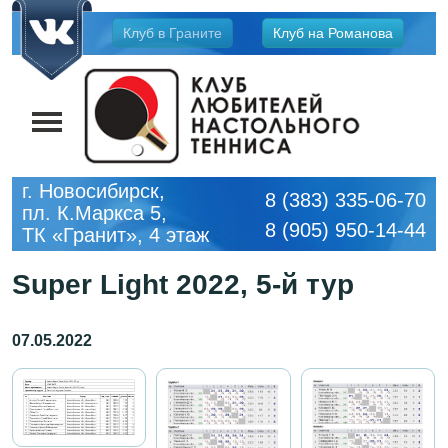
Jump
Клуб в Граните
Клуб на Романова
to
navigation
г. Новосибирск,
8 (383) 335-06-70
пл. К.Маркса 5,
8 (905) 950-14-44
ТК «Гранит», 4 этаж
Super Light 2022, 5-й тур