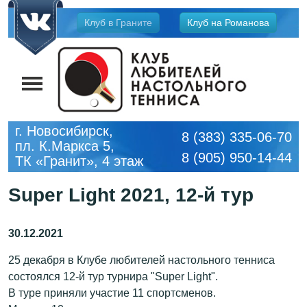
Jump
Клуб в Граните
Клуб на Романова
to
navigation
г. Новосибирск,
8 (383) 335-06-70
пл. К.Маркса 5,
8 (905) 950-14-44
ТК «Гранит», 4 этаж
Super Light 2021, 12-й тур
25 декабря в Клубе любителей настольного тенниса
состоялся 12-й тур турнира "Super Light".
В туре приняли участие 11 спортсменов.