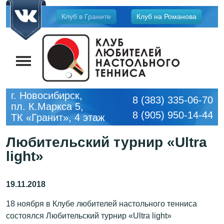
Jump
Клуб в Граните
Клуб на Романова
to
navigation
г. Новосибирск,
8 (383) 335-06-70
пл. К.Маркса 5,
8 (905) 950-14-44
ТК «Гранит», 4 этаж
Любительский турнир «Ultra
light»
18 ноября в Клубе любителей настольного тенниса
состоялся Любительский турнир «Ultra light»