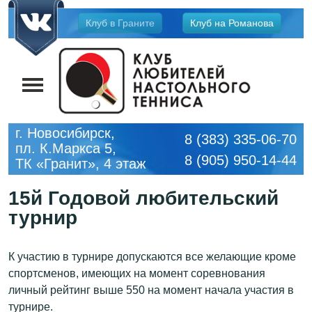
Jump
Клуб в Граните
Клуб на Романова
to
navigation
г. Новосибирск,
8 (383) 335-06-70
пл. К.Маркса 5,
8 (905) 950-14-44
ТК «Гранит», 4 этаж
15й Годовой любительский
турнир
К участию в турнире допускаются все желающие кроме
спортсменов, имеющих на момент соревнования
личный рейтинг выше 550 на момент начала участия в
турнире.