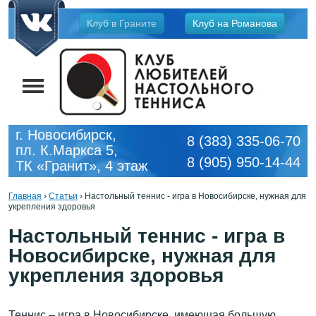
Jump
Клуб в Граните
Клуб на Романова
to
navigation
г. Новосибирск,
8 (383) 335-06-70
пл. К.Маркса 5,
8 (905) 950-14-44
ТК «Гранит», 4 этаж
Главная
›
Статьи
›
Настольный теннис - игра в Новосибирске, нужная для
укрепления здоровья
Вы
здесь
Настольный теннис - игра в
Новосибирске, нужная для
укрепления здоровья
Теннис – игра в Новосибирске, имеющая большую